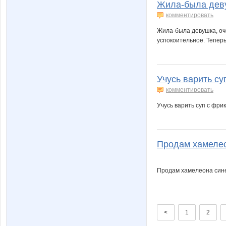
Жила-была деву
комментировать
Жила-была девушка, оч
успокоительное. Теперь 
Учусь варить су
комментировать
Учусь варить суп с фр
Продам хамелеон
Продам хамелеона синего
<
1
2