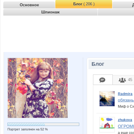
Блог
( 206 )
Основное
Шпионаж
Блог
45
Radmira
обязаны
Миф о Си
zhukova
ОГРОМН
Портрет заполнен на 52 %
а еще с