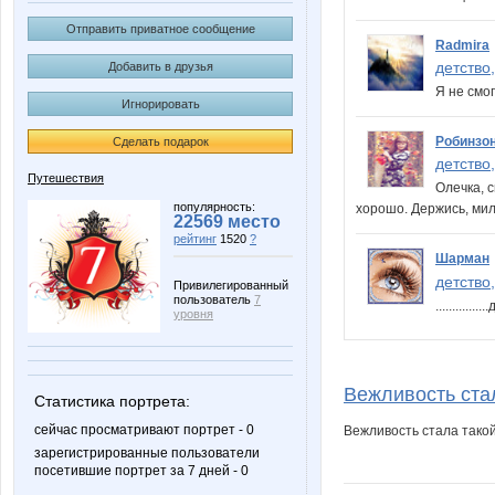
Отправить приватное сообщение
Radmira
детство,
Добавить в друзья
Я не смог
Игнорировать
Робинзо
Сделать подарок
детство,
Путешествия
Олечка, 
популярность:
хорошо. Держись, м
22569 место
рейтинг
1520
?
Шарман
детство,
Привилегированный
пользователь
7
...........
уровня
Вежливость стал
Статистика портрета:
сейчас просматривают портрет - 0
Вежливость стала такой
зарегистрированные пользователи
посетившие портрет за 7 дней - 0