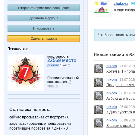
zhukova
Отправить приватное сообщение
а еще созд
Добавить в друзья
Игнорировать
Чтобы оставлять ко
Сделать подарок
Путешествия
Новые записи в бл
популярность:
22569 место
рейтинг
1520
?
nikom
21.07.202
Хотел в IT - поп
Привилегированный
nikom
18.07.202
пользователь
7
Полдневное лет
уровня
nikom
08.07.202
Азбука для Бура
nikom
05.06.202
Статистика портрета:
К Дню русского 
сейчас просматривают портрет - 0
nikom
05.06.202
зарегистрированные пользователи
В связи с пмэф-
посетившие портрет за 7 дней - 0