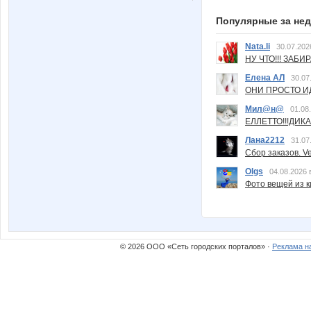
Популярные за не
Nata.li
30.07.202
НУ ЧТО!!! ЗАБИ
Елена АЛ
30.07
ОНИ ПРОСТО ИД
Мил@н@
01.08
ЕЛЛЕТТО!!!ДИК
Лана2212
31.07
Сбор заказов. Ve
Olgs
04.08.2026 
Фото вещей из ки
© 2026 ООО «Сеть городских порталов» ·
Реклама н