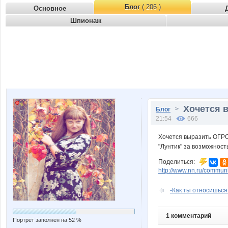
Блог
( 206 )
Основное
Шпионаж
Хочется 
>
Блог
21:54
666
Хочется выразить ОГРО
"Лунтик" за возможност
Поделиться:
http://www.nn.ru/communit
-Как ты относишься 
1 комментарий
Портрет заполнен на 52 %