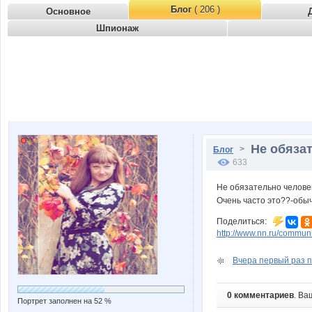
Блог
( 206 )
Основное
Шпионаж
Не обязат
>
Блог
633
Не обязательно челове
Очень часто это??-обы
Поделиться:
http://www.nn.ru/commun
Вчера первый раз п
0 комментариев
. Ва
Портрет заполнен на 52 %