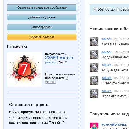
Отправить приватное сообщение
Чтобы оставлять ко
Добавить в друзья
Игнорировать
Новые записи в бл
Сделать подарок
nikom
21.07.202
Хотел в IT - поп
Путешествия
nikom
18.07.202
популярность:
Полдневное лет
22569 место
рейтинг
1520
?
nikom
08.07.202
Азбука для Бура
Привилегированный
nikom
05.06.202
пользователь
7
уровня
К Дню русского 
nikom
05.06.202
В связи с пмэф-
Статистика портрета:
сейчас просматривают портрет - 0
Популярные за не
зарегистрированные пользователи
посетившие портрет за 7 дней - 0
комсомолочка