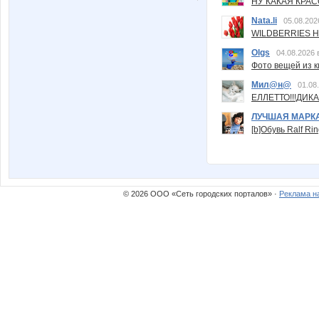
НУ КАКАЯ КРАСОТ
Nata.li
05.08.202
WILDBERRIES Н
Olgs
04.08.2026 
Фото вещей из ки
Мил@н@
01.08
ЕЛЛЕТТО!!!ДИК
ЛУЧШАЯ МАРК
[b]Обувь Ralf Ri
© 2026 ООО «Сеть городских порталов» ·
Реклама н