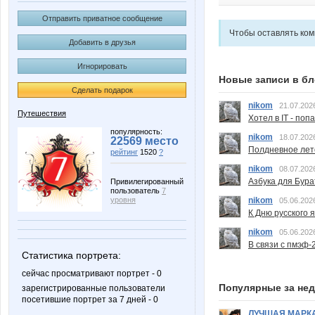
Отправить приватное сообщение
Чтобы оставлять ко
Добавить в друзья
Игнорировать
Новые записи в бл
Сделать подарок
nikom
21.07.202
Путешествия
Хотел в IT - поп
популярность:
nikom
18.07.202
22569 место
Полдневное лет
рейтинг
1520
?
nikom
08.07.202
Азбука для Бура
Привилегированный
пользователь
7
nikom
уровня
05.06.202
К Дню русского 
nikom
05.06.202
В связи с пмэф-
Статистика портрета:
сейчас просматривают портрет - 0
Популярные за не
зарегистрированные пользователи
посетившие портрет за 7 дней - 0
ЛУЧШАЯ МАРК