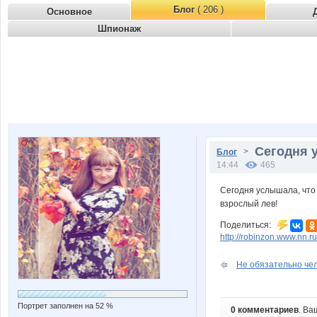
Блог
( 206 )
Основное
Шпионаж
Cегодня у
>
Блог
14:44
465
Cегодня услышала, что 
взрослый лев!
Поделиться:
http://robinzon.www.nn.
Не обязательно чело
Портрет заполнен на 52 %
0 комментариев
. Ва