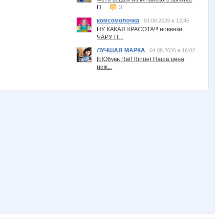
П...
3
комсомолочка
01.08.2026 в 13:45
НУ КАКАЯ КРАСОТА!!! новинки
ЧАРУТТ...
ЛУЧШАЯ МАРКА
04.08.2026 в 16:02
[b]Обувь Ralf Ringer Наша цена
ниж...