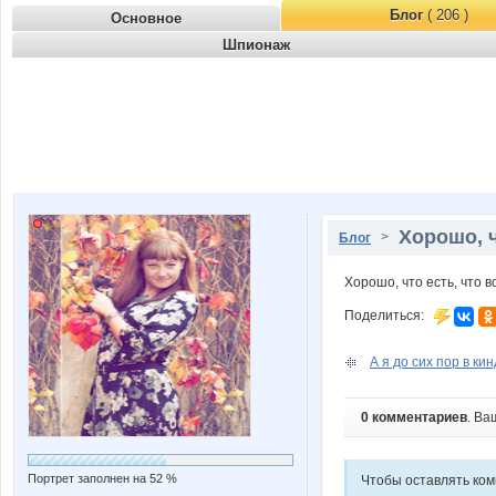
Блог
( 206 )
Основное
Шпионаж
Хорошо, ч
>
Блог
Хорошо, что есть, что в
Поделиться:
А я до сих пор в ки
0 комментариев
. Ва
Портрет заполнен на 52 %
Чтобы оставлять ко