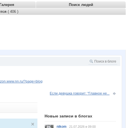
Галерея
Поиск людей
ится
( 406 )
binzon.www.nn.ru/?page=blog
Если девушка говорит: "Главное не...
Новые записи в блогах
nikom
21.07.2026 в 09:00