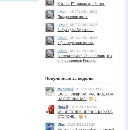
Хотел в IT - попал в рабство.
nikom
18.07.2026 в 19:19
Полдневное лето.
nikom
08.07.2026 в 13:07
Азбука для Буратино.
nikom
05.06.2026 в 15:55
К Дню русского языка.
nikom
05.06.2026 в 10:32
В связи с пмэф-26 напомним, как
они раззоряли Россию.
Популярные за неделю
Мил@н@
01.08.2026 в 13:22
ЕЛЛЕТТО!!!ДИКАЯ РАСПРОДАЖА
НА ВСЁ!!!ФИНАЛ!
1
Nata.li
05.08.2026 в 16:56
WILDBERRIES НЕРВНО КУРИТ В
СТОРОНК...
1
Olgs
04.08.2026 в 17:28
Фото вещей из китайского выкупа!