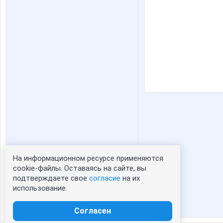
На информационном ресурсе применяются
Статистика портрета:
cookie-файлы. Оставаясь на сайте, вы
подтверждаете свое
согласие
на их
сейчас просматривают портрет - 0
использование.
зарегистрированные пользователи
посетившие портрет за 7 дней - 0
Согласен