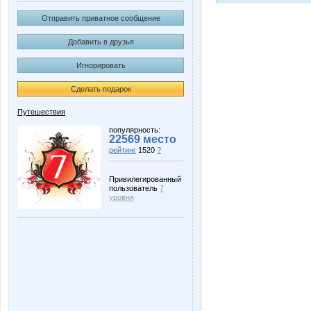
Отправить приватное сообщение
Добавить в друзья
Игнорировать
Сделать подарок
Путешествия
популярность:
22569 место
рейтинг
1520
?
Привилегированный
пользователь
7
уровня