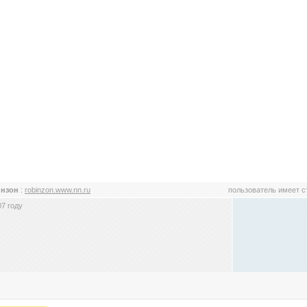
инзон
:
robinzon.www.nn.ru
пользователь имеет 
7 году