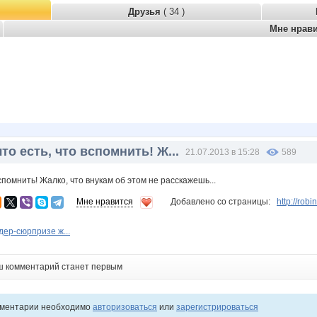
Друзья
( 34 )
Мне нрав
то есть, что вспомнить! Ж...
21.07.2013 в 15:28
589
спомнить! Жалко, что внукам об этом не расскажешь...
Мне нравится
Добавлено со страницы:
http://ro
ндер-сюрпризе ж...
ш комментарий станет первым
мментарии необходимо
авторизоваться
или
зарегистрироваться