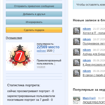
Чтобы оставлять ко
Отправить приватное сообщение
Добавить в друзья
Новые записи в бл
Игнорировать
nikom
21.07.202
Сделать подарок
Хотел в IT - поп
Путешествия
nikom
18.07.202
Полдневное лет
популярность:
22569 место
nikom
08.07.202
рейтинг
1520
?
Азбука для Бура
nikom
Привилегированный
05.06.202
пользователь
7
К Дню русского 
уровня
nikom
05.06.202
В связи с пмэф-
Статистика портрета:
Популярные за не
сейчас просматривают портрет - 0
зарегистрированные пользователи
Мил@н@
31.07
посетившие портрет за 7 дней - 0
ЛЮШЕ!!!!БЕЛО