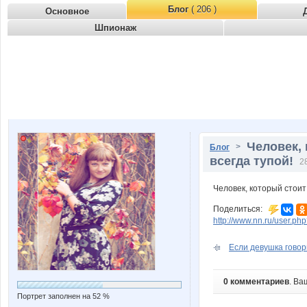
Блог
( 206 )
Основное
Шпионаж
Человек, 
>
Блог
всегда тупой!
2
Человек, который стоит
Поделиться:
http://www.nn.ru/user.
Если девушка говори
0 комментариев
. Ва
Портрет заполнен на 52 %