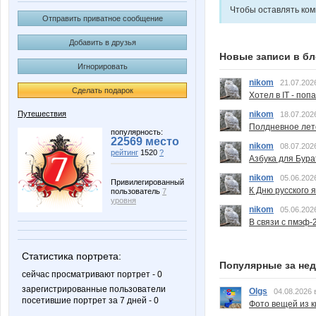
Чтобы оставлять ко
Отправить приватное сообщение
Добавить в друзья
Новые записи в бл
Игнорировать
nikom
21.07.202
Сделать подарок
Хотел в IT - поп
nikom
Путешествия
18.07.202
Полдневное лет
популярность:
22569 место
nikom
08.07.202
рейтинг
1520
?
Азбука для Бура
nikom
05.06.202
Привилегированный
К Дню русского 
пользователь
7
уровня
nikom
05.06.202
В связи с пмэф-
Статистика портрета:
Популярные за не
сейчас просматривают портрет - 0
зарегистрированные пользователи
Olgs
04.08.2026 
посетившие портрет за 7 дней - 0
Фото вещей из ки