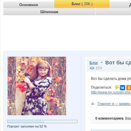
Блог
( 206 )
Основное
Шпионаж
Вот бы сд
>
Блог
654
Вот бы сделать дома уб
Поделиться:
http://www.nn.ru/user.
Говорят я — мамин х
0 комментариев
. Ва
Портрет заполнен на 52 %