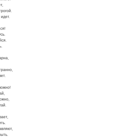
т,
трогой.
 идет.
ся!
сь.
йся.
ь.
арна,
транно,
вет.
ложно!
ай,
ожно,
гай.
вает,
ть.
авляют,
ныть.