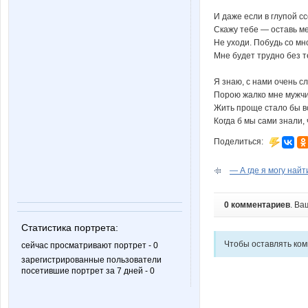
И даже если в глупой с
Скажу тебе — оставь м
Не уходи. Побудь со мн
Мне будет трудно без т
Я знаю, с нами очень с
Порою жалко мне мужчи
Жить проще стало бы в
Когда б мы сами знали, 
Поделиться:
— А где я могу найти
0 комментариев
. Ва
Статистика портрета:
Чтобы оставлять ко
сейчас просматривают портрет - 0
зарегистрированные пользователи
посетившие портрет за 7 дней - 0