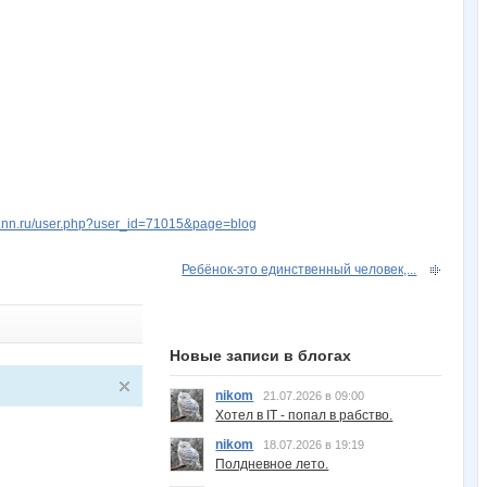
w.nn.ru/user.php?user_id=71015&page=blog
Ребёнок-это единственный человек,...
Новые записи в блогах
nikom
21.07.2026 в 09:00
Хотел в IT - попал в рабство.
nikom
18.07.2026 в 19:19
Полдневное лето.