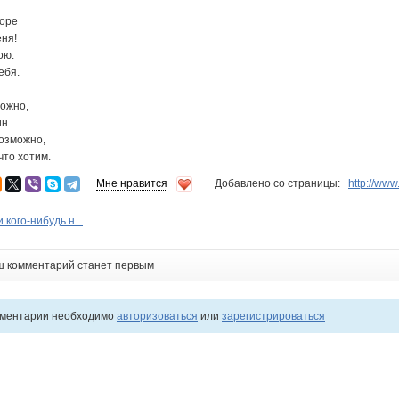
соре
еня!
ою.
ебя.
ложно,
н.
озможно,
что хотим.
Мне нравится
Добавлено со страницы:
http://ww
 кого-нибудь н...
ш комментарий станет первым
мментарии необходимо
авторизоваться
или
зарегистрироваться