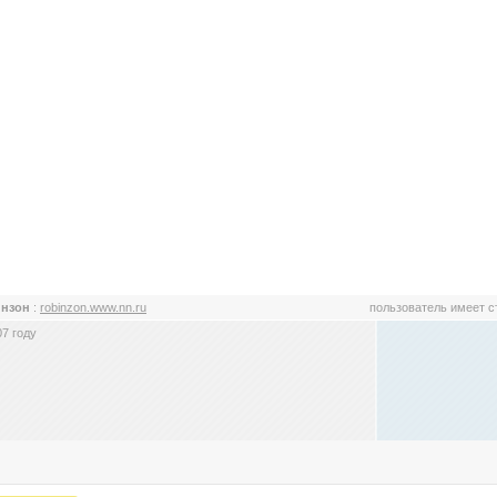
инзон
:
robinzon.www.nn.ru
пользователь имеет 
7 году