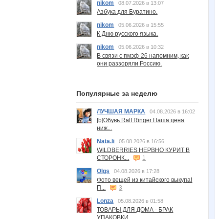
nikom
08.07.2026 в 13:07
Азбука для Буратино.
nikom
05.06.2026 в 15:55
К Дню русского языка.
nikom
05.06.2026 в 10:32
В связи с пмэф-26 напомним, как
они раззоряли Россию.
Популярные за неделю
ЛУЧШАЯ МАРКА
04.08.2026 в 16:02
[b]Обувь Ralf Ringer Наша цена
ниж...
Nata.li
05.08.2026 в 16:56
WILDBERRIES НЕРВНО КУРИТ В
СТОРОНК...
1
Olgs
04.08.2026 в 17:28
Фото вещей из китайского выкупа!
П...
3
Lonza
05.08.2026 в 01:58
ТОВАРЫ ДЛЯ ДОМА - БРАК
УПАКОВКИ.