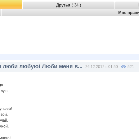
Друзья
( 34 )
Мне нрав
я люби любую! Люби меня в...
26.12.2012 в 01:50
521
да.
злую.
.
лучшей!
ивой.
учай,
мной.
много!