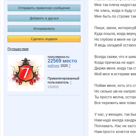
Мне так плеча недостае
Отправить приватное сообщение
Не злись, когда я буду с
Мне быть по строже так
Добавить в друзья
Пиши, звони, интересуй
Игнорировать
Куда пошла, когда верну
Сделать подарок
Но глубоко в меня не су
Я ведь загадкой остаюс
Путешествия
Всегда скажи, что я шик
популярность:
22569 место
Когда прическа не идет.
рейтинг
1520
?
Держи меня, когда так с
Мой мозг в истерике жи
Привилегированный
пользователь
7
Пойми меня, хоть это с
уровня
Но сильно ум не напряг
Ты просто молча, остор
Все пережить мне помо
У нас, у женщин, так бы
Нам надо иногда хандри
Поплакать. Нас не заст
Нам просто хочется по