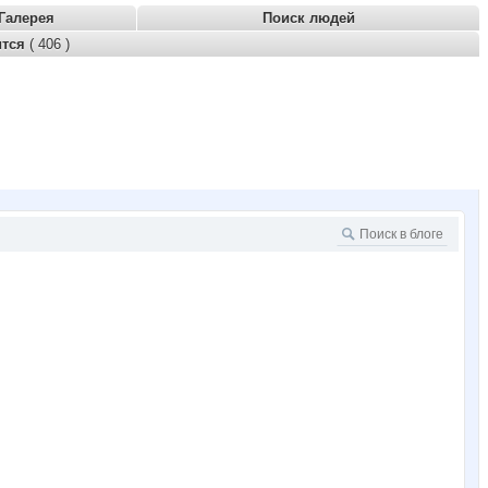
Галерея
Поиск людей
ится
( 406 )