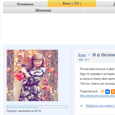
Блог
( 206 )
Основное
Шпионаж
Я в белом
>
Блог
667
Я в белом платье и фат
Иду по церкви к алтарю
а папа в спину мне кри
"Антон, блять,не позорь
Поделиться:
http://www.nn.ru/user.
Ребёнок-это единств
Портрет заполнен на 52 %