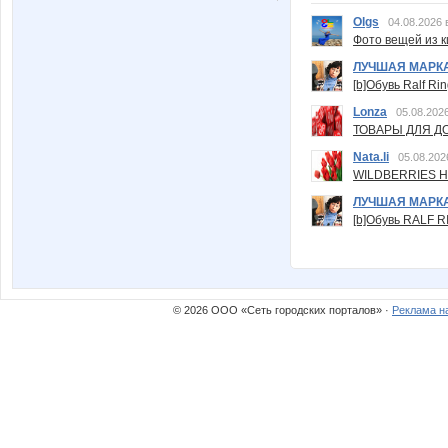
Olgs
04.08.2026 
Фото вещей из ки
ЛУЧШАЯ МАРК
[b]Обувь Ralf Ri
Lonza
05.08.2026
ТОВАРЫ ДЛЯ ДО
Nata.li
05.08.202
WILDBERRIES Н
ЛУЧШАЯ МАРК
[b]Обувь RALF RI
© 2026 ООО «Сеть городских порталов» ·
Реклама н