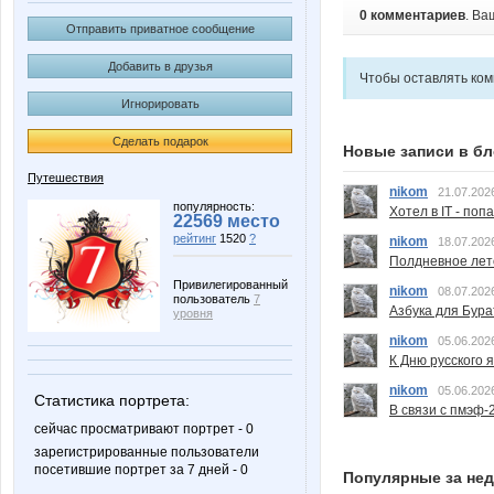
0 комментариев
. Ва
Отправить приватное сообщение
Добавить в друзья
Чтобы оставлять ко
Игнорировать
Сделать подарок
Новые записи в бл
Путешествия
nikom
21.07.202
популярность:
Хотел в IT - поп
22569 место
рейтинг
1520
?
nikom
18.07.202
Полдневное лет
Привилегированный
nikom
08.07.202
пользователь
7
Азбука для Бура
уровня
nikom
05.06.202
К Дню русского 
nikom
05.06.202
Статистика портрета:
В связи с пмэф-
сейчас просматривают портрет - 0
зарегистрированные пользователи
посетившие портрет за 7 дней - 0
Популярные за не