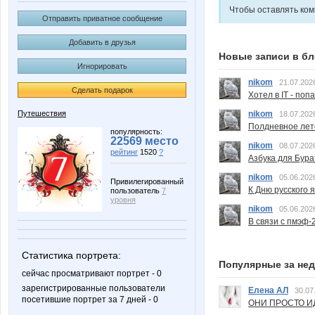
Чтобы оставлять ко
Отправить приватное сообщение
Добавить в друзья
Новые записи в бл
Игнорировать
nikom
21.07.202
Сделать подарок
Хотел в IT - поп
nikom
Путешествия
18.07.202
Полдневное лет
популярность:
22569 место
nikom
08.07.202
рейтинг
1520
?
Азбука для Бура
nikom
05.06.202
Привилегированный
К Дню русского 
пользователь
7
уровня
nikom
05.06.202
В связи с пмэф-
Статистика портрета:
Популярные за не
сейчас просматривают портрет - 0
зарегистрированные пользователи
Елена АЛ
30.07
посетившие портрет за 7 дней - 0
ОНИ ПРОСТО ИД