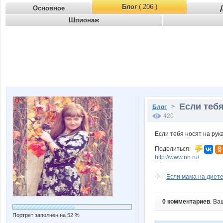
Блог
( 206 )
Основное
Шпионаж
Если тебя
>
Блог
420
Если тебя носят на рук
Поделиться:
http://www.nn.ru/
Если мама на диете.
0 комментариев
. Ва
Портрет заполнен на 52 %