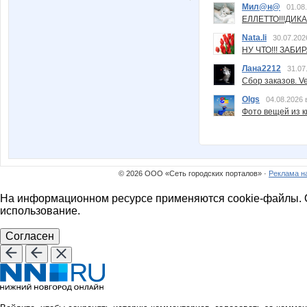
Мил@н@
01.08
ЕЛЛЕТТО!!!ДИК
Nata.li
30.07.202
НУ ЧТО!!! ЗАБИ
Лана2212
31.07
Сбор заказов. Ve
Olgs
04.08.2026 
Фото вещей из ки
© 2026 ООО «Сеть городских порталов» ·
Реклама н
На информационном ресурсе применяются cookie-файлы. О
использование.
Согласен