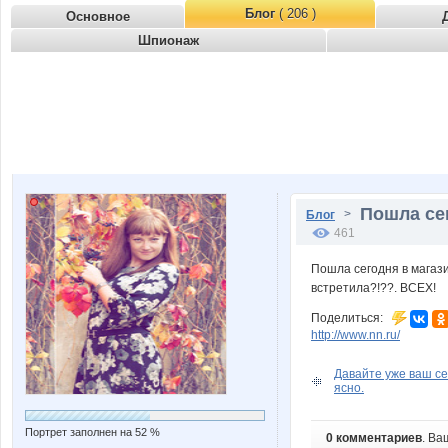
Блог
( 206 )
Основное
Шпионаж
Пошла сег
>
Блог
461
Пошла сегодня в магази
встретила?!??. ВСЕХ!
Поделиться:
http://www.nn.ru/
Давайте уже ваш се
ясно.
Портрет заполнен на 52 %
0 комментариев
. Ва