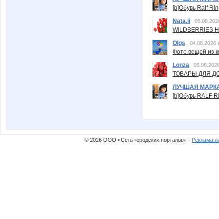
[b]Обувь Ralf Ri
Nata.li
05.08.202
WILDBERRIES Н
Olgs
04.08.2026 
Фото вещей из ки
Lonza
05.08.2026
ТОВАРЫ ДЛЯ ДО
ЛУЧШАЯ МАРК
[b]Обувь RALF RI
© 2026 ООО «Сеть городских порталов» ·
Реклама н