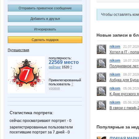
Отправить приватное сообщение
Чтобы оставлять ко
Добавить в друзья
Игнорировать
Новые записи в бл
Сделать подарок
nikom
21.07.202
Путешествия
Хотел в IT - поп
популярность:
nikom
18.07.202
22569 место
Полдневное лет
рейтинг
1520
?
nikom
08.07.202
Азбука для Бура
Привилегированный
пользователь
7
nikom
уровня
05.06.202
К Дню русского 
nikom
05.06.202
В связи с пмэф-
Статистика портрета:
сейчас просматривают портрет - 0
Популярные за не
зарегистрированные пользователи
посетившие портрет за 7 дней - 0
ЛУЧШАЯ МАРК