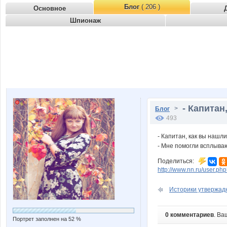
Блог
( 206 )
Основное
Шпионаж
- Капитан
>
Блог
493
- Капитан, как вы нашл
- Мне помогли всплыва
Поделиться:
http://www.nn.ru/user.
Историки утвержадют
0 комментариев
. Ва
Портрет заполнен на 52 %