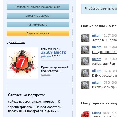
Отправить приватное сообщение
Чтобы оставлять ко
Добавить в друзья
Игнорировать
Новые записи в бл
Сделать подарок
nikom
21.07.202
Хотел в IT - поп
Путешествия
nikom
18.07.202
популярность:
Полдневное лет
22569 место
рейтинг
1520
?
nikom
08.07.202
Азбука для Бура
Привилегированный
nikom
05.06.202
пользователь
7
уровня
К Дню русского 
nikom
05.06.202
В связи с пмэф-
Статистика портрета:
сейчас просматривают портрет - 0
Популярные за не
зарегистрированные пользователи
посетившие портрет за 7 дней - 0
Lonza
05.08.2026