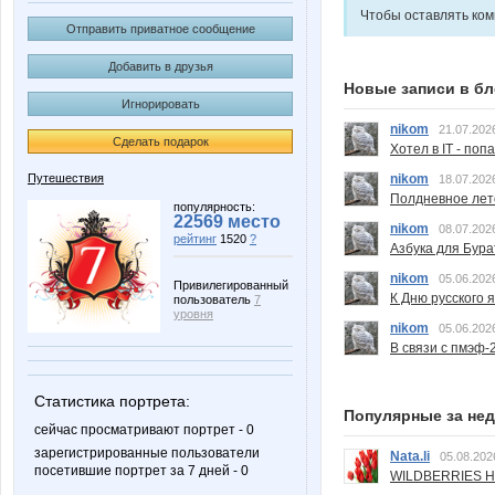
Чтобы оставлять ко
Отправить приватное сообщение
Добавить в друзья
Новые записи в бл
Игнорировать
nikom
21.07.202
Сделать подарок
Хотел в IT - поп
nikom
Путешествия
18.07.202
Полдневное лет
популярность:
22569 место
nikom
08.07.202
рейтинг
1520
?
Азбука для Бура
nikom
05.06.202
Привилегированный
К Дню русского 
пользователь
7
уровня
nikom
05.06.202
В связи с пмэф-
Статистика портрета:
Популярные за не
сейчас просматривают портрет - 0
зарегистрированные пользователи
Nata.li
05.08.202
посетившие портрет за 7 дней - 0
WILDBERRIES Н