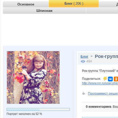
Блог
( 206 )
Основное
Шпионаж
Рок-групп
>
Блог
494
Рок-группа "Плутоний" 
Поделиться:
http://www.nn.ru/user.
Программист решил 
0 комментариев
. Ва
Портрет заполнен на 52 %