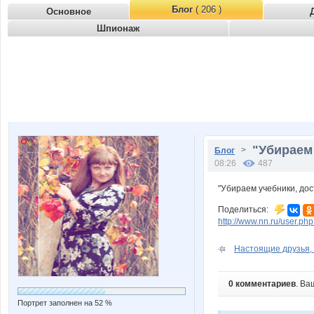
Блог
( 206 )
Основное
Шпионаж
"Убираем 
>
Блог
08:26
487
"Убираем учебники, дос
Поделиться:
http://www.nn.ru/user.
Настоящие друзья, о
0 комментариев
. Ва
Портрет заполнен на 52 %