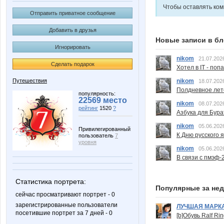
Чтобы оставлять ко
Отправить приватное сообщение
Добавить в друзья
Новые записи в бл
Игнорировать
nikom
21.07.202
Сделать подарок
Хотел в IT - поп
nikom
Путешествия
18.07.202
Полдневное лет
популярность:
22569 место
nikom
08.07.202
рейтинг
1520
?
Азбука для Бура
nikom
05.06.202
Привилегированный
К Дню русского 
пользователь
7
уровня
nikom
05.06.202
В связи с пмэф-
Статистика портрета:
Популярные за не
сейчас просматривают портрет - 0
зарегистрированные пользователи
ЛУЧШАЯ МАРК
посетившие портрет за 7 дней - 0
[b]Обувь Ralf Ri